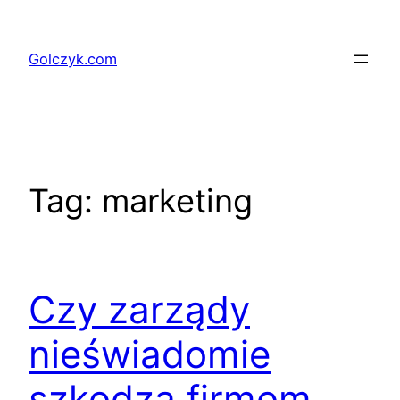
Przejdź
do
Golczyk.com
treści
Tag:
marketing
Czy zarządy
nieświadomie
szkodzą firmom