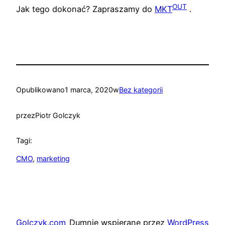
OUT
Jak tego dokonać? Zapraszamy do
MKT
.
Opublikowano
1 marca, 2020
w
Bez kategorii
przez
Piotr Golczyk
Tagi:
CMO
, 
marketing
Golczyk.com
Dumnie wspierane przez
WordPress