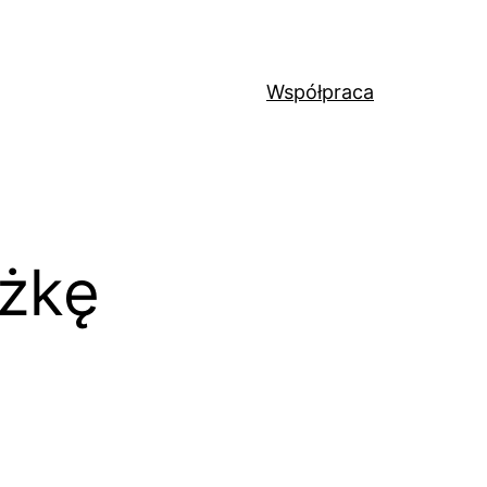
Współpraca
ążkę