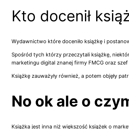
Kto docenił ksią
Wydawnictwo które doceniło książkę i postanow
Spośród tych którzy przeczytali książkę, niektó
marketingu digital znanej firmy FMCG oraz szef
Książkę zauważyły również, a potem objęły patr
No ok ale o czym
Książka jest inna niż większość książek o market