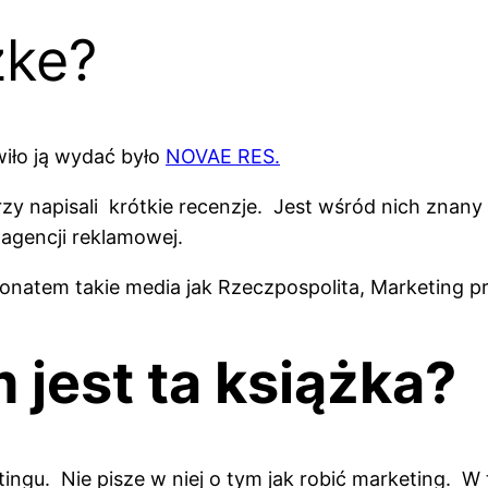
żke?
iło ją wydać było
NOVAE RES.
rzy napisali krótkie recenzje. Jest wśród nich znany
 agencji reklamowej.
onatem takie media jak Rzeczpospolita, Marketing p
 jest ta książka?
ingu. Nie pisze w niej o tym jak robić marketing. W t