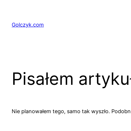
Przejdź
do
treści
Golczyk.com
Pisałem artyku
Nie planowałem tego, samo tak wyszło. Podob