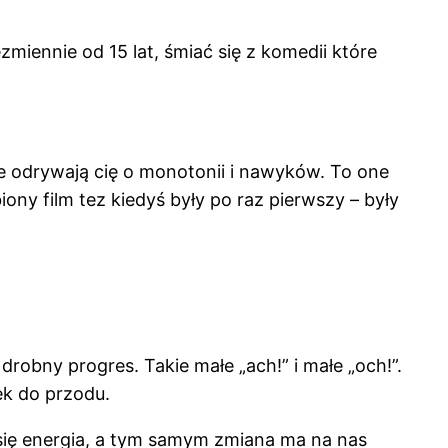
miennie od 15 lat, śmiać się z komedii które
re odrywają cię o monotonii i nawyków. To one
ony film tez kiedyś były po raz pierwszy – były
drobny progres. Takie małe „ach!” i małe „och!”.
ek do przodu.
i się energia, a tym samym zmiana ma na nas