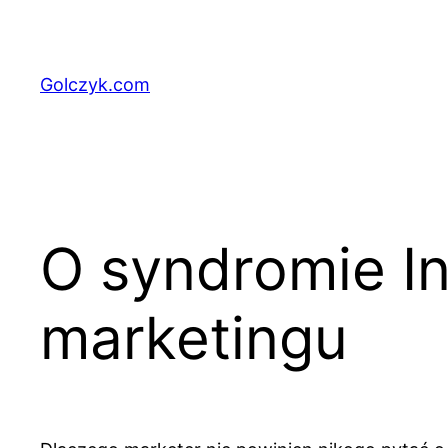
Przejdź
do
treści
Golczyk.com
O syndromie I
marketingu