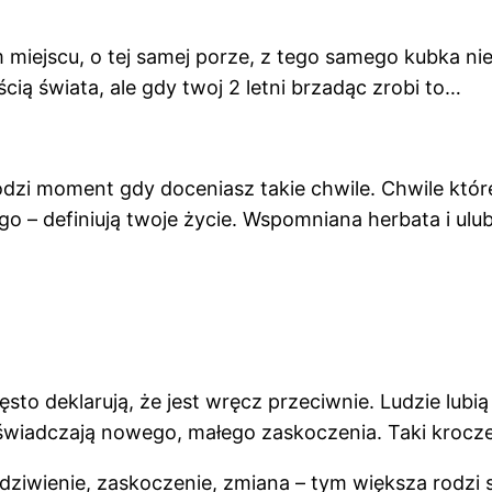
miejscu, o tej samej porze, z tego samego kubka niez
cią świata, ale gdy twoj 2 letni brzadąc zrobi to…
hodzi moment gdy doceniasz takie chwile. Chwile któ
 – definiują twoje życie. Wspomniana herbata i ulubi
sto deklarują, że jest wręcz przeciwnie. Ludzie lubią 
oświadczają nowego, małego zaskoczenia. Taki krocz
 zdziwienie, zaskoczenie, zmiana – tym większa rodz