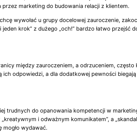
przez marketing do budowania relacji z klientem.
r chcę wywołać u grupy docelowej zauroczenie, zakocha
li jeden krok” z dużego „och!” bardzo łatwo przejść d
nicy między zauroczeniem, a odrzuceniem, często ka
ą ich odpowiedzi, a dla dodatkowej pewności biegają
ej trudnych do opanowania kompetencji w marketing
y „kreatywnym i odważnym komunikatem”, a „skandale
 się mogło wydawać.