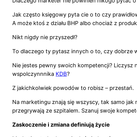
Dlaczego marketer nie powinien nikogo pytać o
Jak często księgowy pyta cie o to czy prawidło
A może ktoś z działu BHP albo chociaż z produk
Nikt nigdy nie przyszedł?
To dlaczego ty pytasz innych o to, czy dobrze 
Nie jestes pewny swoich kompetencji? Liczysz
wspolczynnnika
KDB
?
Z jakichkolwiek powodów to robisz – przestań.
Na marketingu znają się wszyscy, tak samo jak n
przegrywają ze szpitalem. Szanuj swoje kompete
Zaskoczenie i zmiana definiują życie