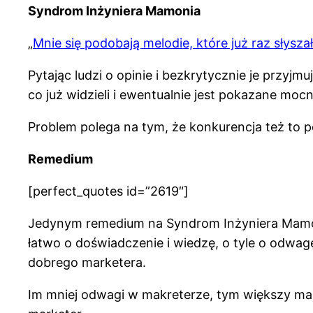
Syndrom Inżyniera Mamonia
„
Mnie się podobają melodie, które już raz słysza
Pytając ludzi o opinie i bezkrytycznie je przyjm
co już widzieli i ewentualnie jest pokazane mocni
Problem polega na tym, że konkurencja też to pot
Remedium
[perfect_quotes id=”2619″]
Jedynym remedium na Syndrom Inżyniera Mamoni
łatwo o doświadczenie i wiedzę, o tyle o odwagę 
dobrego marketera.
Im mniej odwagi w makreterze, tym większy ma