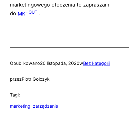
marketingowego otoczenia to zapraszam
OUT
do
MKT
.
Opublikowano
20 listopada, 2020
w
Bez kategorii
przez
Piotr Golczyk
Tagi:
marketing
, 
zarządzanie