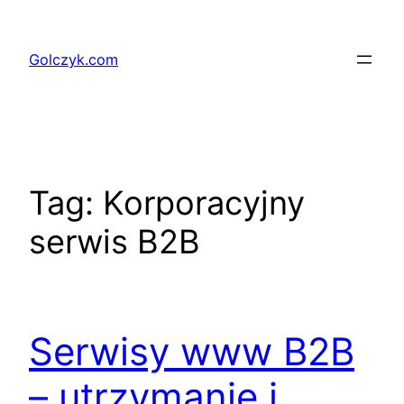
Przejdź
do
Golczyk.com
treści
Tag:
Korporacyjny
serwis B2B
Serwisy www B2B
– utrzymanie i