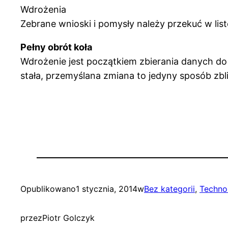
Wdrożenia
Zebrane wnioski i pomysły należy przekuć w li
Pełny obrót koła
Wdrożenie jest początkiem zbierania danych do 
stała, przemyślana zmiana to jedyny sposób zbli
Opublikowano
1 stycznia, 2014
w
Bez kategorii
, 
Techno
przez
Piotr Golczyk