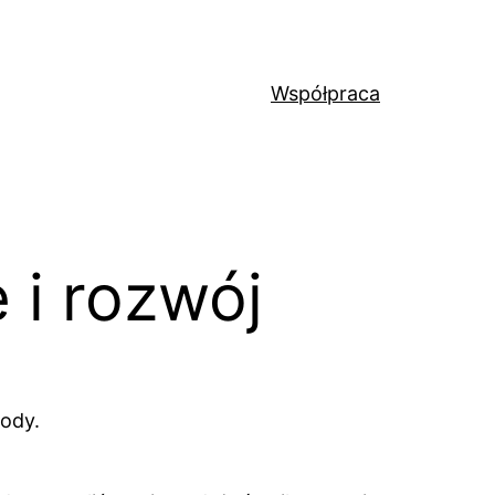
Współpraca
 i rozwój
gody.