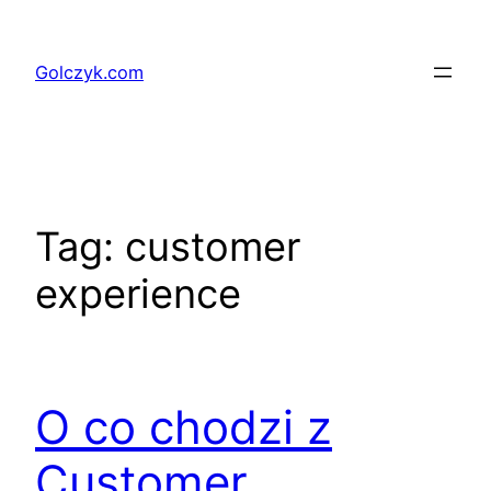
Przejdź
do
Golczyk.com
treści
Tag:
customer
experience
O co chodzi z
Customer