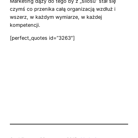
Marketing dąży do tego by z „silosu” stał się
czymś co przenika całą organizacją wzdłuż i
wszerz, w każdym wymiarze, w każdej
kompetencji.
[perfect_quotes id=”3263″]