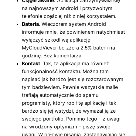
Ciągłe awarie.
Aplikacja zatrzymywała się
na najnowszym android i przyzwoitym
telefonie częściej niż z niej korzystałem.
Bateria
. Wieczorem system Android
informuje mnie, że powinienem natychmiast
wyłączyć szkodliwą aplikację
MyCloudViever bo zżera 2.5% baterii na
godzinę. Bez komentarza.
Kontakt
. Tak, ta aplikacja ma również
funkcjonalność kontaktu. Można tam
napisać jak bardzo jest się rozczarowanym
tym badziewiem. Pewnie wszystkie maile
trafiają automatycznie do spamu
programisty, który robił tę aplikację i tak
bardzo się jej wstydzi, że wymazał ją ze
swojego portfolio. Pomimo tego – z uwagi
na wrodzony optymizm – piszę swoje
uwagi. W połowie pisania, zastanawiając się