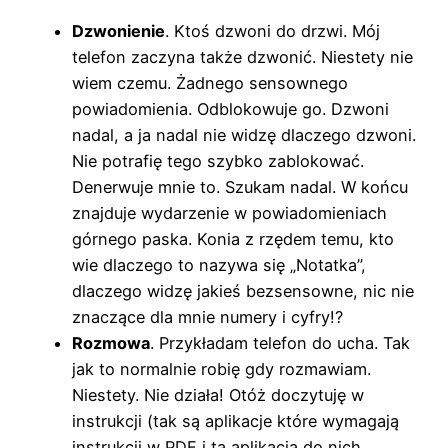
Dzwonienie
. Ktoś dzwoni do drzwi. Mój
telefon zaczyna także dzwonić. Niestety nie
wiem czemu. Żadnego sensownego
powiadomienia. Odblokowuje go. Dzwoni
nadal, a ja nadal nie widzę dlaczego dzwoni.
Nie potrafię tego szybko zablokować.
Denerwuje mnie to. Szukam nadal. W końcu
znajduje wydarzenie w powiadomieniach
górnego paska. Konia z rzędem temu, kto
wie dlaczego to nazywa się „Notatka”,
dlaczego widzę jakieś bezsensowne, nic nie
znaczące dla mnie numery i cyfry!?
Rozmowa
. Przykładam telefon do ucha. Tak
jak to normalnie robię gdy rozmawiam.
Niestety. Nie działa! Otóż doczytuję w
instrukcji (tak są aplikacje które wymagają
instrukcji w PDF i ta aplikacja do nich