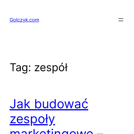
Przejdź
do
Golczyk.com
treści
Tag:
zespół
Jak budować
zespoły
marketingowe –