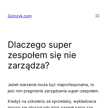
Przejdź
do
Golczyk.com
treści
Dlaczego super
zespołem się nie
zarządza?
Jeżeli marzenie może być nieprofesjonalne, to
jest nim pragnienie zarządzania super-zespołem.
Kiedyś na szkoleniu ze sprzedaży, wykładowca
mocno się oburzył gdy ktoś nazwał panią zza