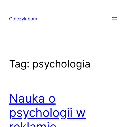
Przejdź
do
Golczyk.com
treści
Tag:
psychologia
Nauka o
psychologii w
reklamie