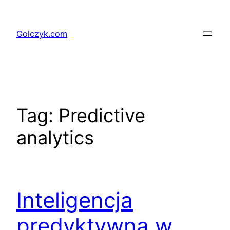
Przejdź
do
Golczyk.com
treści
Tag:
Predictive
analytics
Inteligencja
predyktywna w