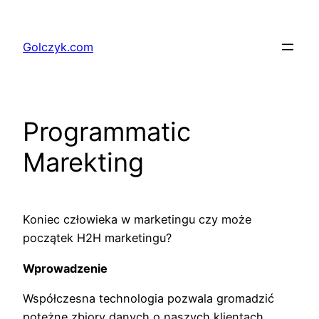
Przejdź
do
Golczyk.com
treści
Programmatic
Marekting
Koniec człowieka w marketingu czy może
początek H2H marketingu?
Wprowadzenie
Współczesna technologia pozwala gromadzić
potężne zbiory danych o naszych klientach.