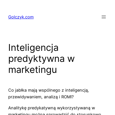
Przejdź
do
Golczyk.com
treści
Inteligencja
predyktywna w
marketingu
Co jabłka mają wspólnego z inteligencją,
przewidywaniem, analizą i ROMI?
Analitykę predykatywną wykorzystywaną w
marketingu można sprowadzić do stosunkowo