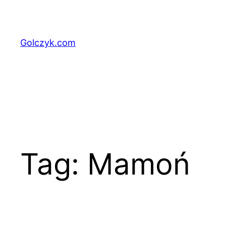
Przejdź
do
treści
Golczyk.com
Tag:
Mamoń