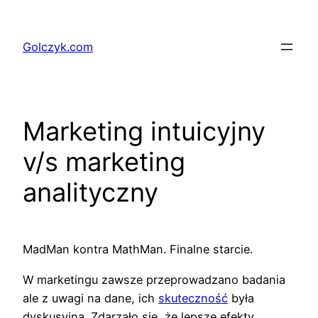
Przejdź
do
Golczyk.com
treści
Marketing intuicyjny
v/s marketing
analityczny
MadMan kontra MathMan. Finalne starcie.
W marketingu zawsze przeprowadzano badania
ale z uwagi na dane, ich
skuteczność
była
dyskusyjna. Zdarzało się, że lepsze efekty