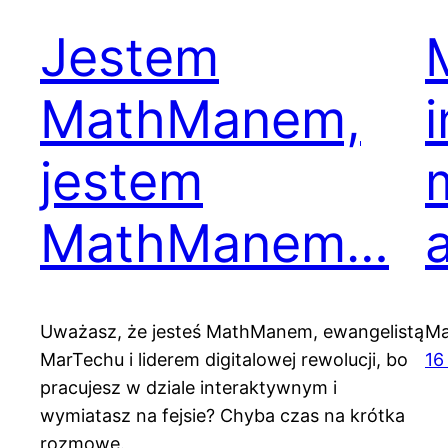
Jestem
MathManem,
i
jestem
MathManem…
Uważasz, że jesteś MathManem, ewangelistą
Ma
MarTechu i liderem digitalowej rewolucji, bo
16
pracujesz w dziale interaktywnym i
wymiatasz na fejsie? Chyba czas na krótka
rozmowę.