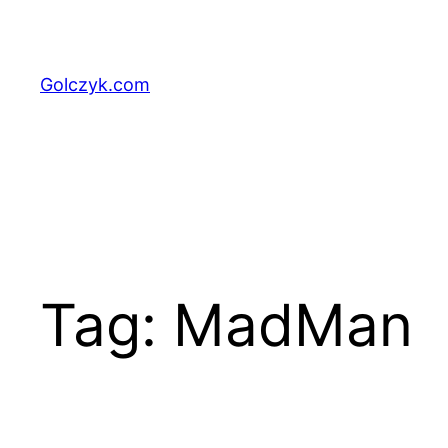
Przejdź
do
treści
Golczyk.com
Tag:
MadMan