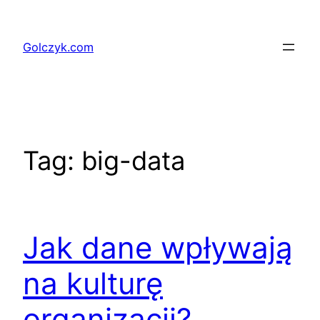
Przejdź
do
Golczyk.com
treści
Tag:
big-data
Jak dane wpływają
na kulturę
organizacji?