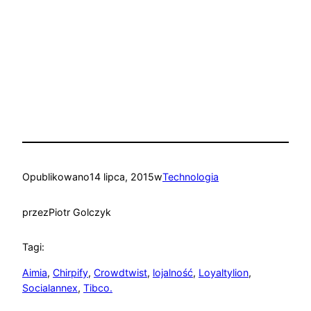
Opublikowano
14 lipca, 2015
w
Technologia
przez
Piotr Golczyk
Tagi:
Aimia
, 
Chirpify
, 
Crowdtwist
, 
lojalność
, 
Loyaltylion
, 
Socialannex
, 
Tibco.