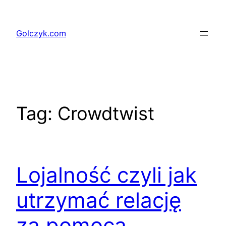
Przejdź
do
Golczyk.com
treści
Tag:
Crowdtwist
Lojalność czyli jak
utrzymać relację
za pomocą