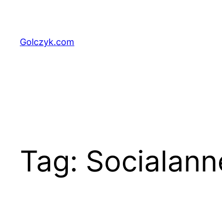
Przejdź
do
treści
Golczyk.com
Tag:
Socialann