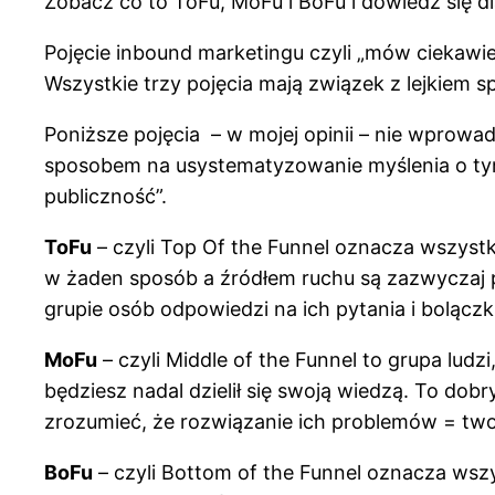
Zobacz co to ToFu, MoFu i BoFu i dowiedz się 
Pojęcie inbound marketingu czyli „mów ciekawie
Wszystkie trzy pojęcia mają związek z lejkiem 
Poniższe pojęcia – w mojej opinii – nie wprowa
sposobem na usystematyzowanie myślenia o tym
publiczność”.
ToFu
– czyli Top Of the Funnel oznacza wszystki
w żaden sposób a źródłem ruchu są zazwyczaj pu
grupie osób odpowiedzi na ich pytania i bolącz
MoFu
– czyli Middle of the Funnel to grupa ludzi
będziesz nadal dzielił się swoją wiedzą. To do
zrozumieć, że rozwiązanie ich problemów = two
BoFu
– czyli Bottom of the Funnel oznacza wsz