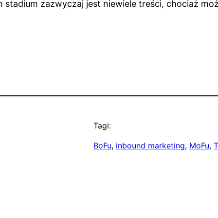
 stadium zazwyczaj jest niewiele treści, chociaż m
Tagi:
BoFu
, 
inbound marketing
, 
MoFu
, 
T