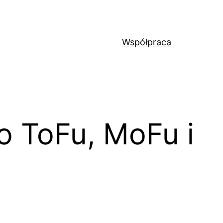
Współpraca
 o ToFu, MoFu i