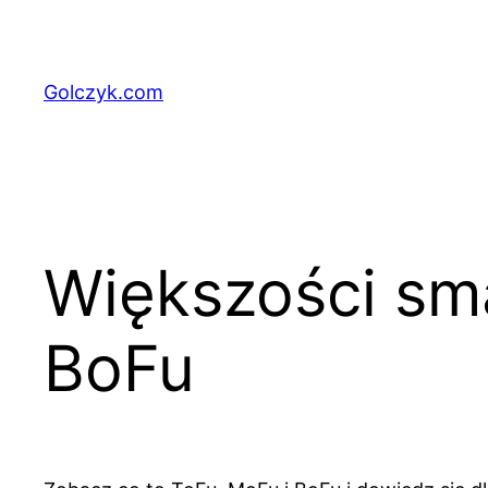
Przejdź
do
treści
Golczyk.com
Większości sma
BoFu