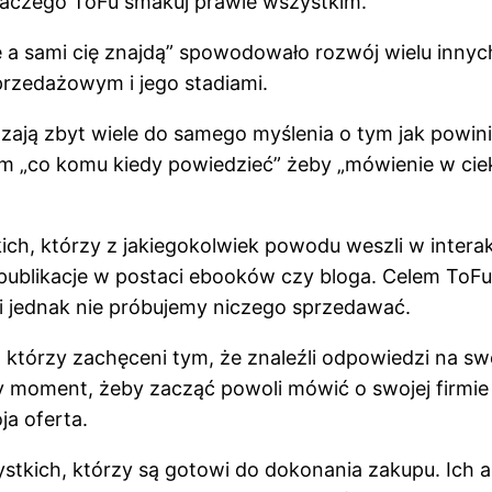
dlaczego ToFu smakuj prawie wszystkim.
 a sami cię znajdą” spowodowało rozwój wielu innych
sprzedażowym i jego stadiami.
dzają zbyt wiele do samego myślenia o tym jak powin
 „co komu kiedy powiedzieć” żeby „mówienie w cie
ch, którzy z jakiegokolwiek powodu weszli w interakcj
blikacje w postaci ebooków czy bloga. Celem ToFu j
ki jednak nie próbujemy niczego sprzedawać.
, którzy zachęceni tym, że znaleźli odpowiedzi na swoj
bry moment, żeby zacząć powoli mówić o swojej firmi
ja oferta.
ystkich, którzy są gotowi do dokonania zakupu. Ich