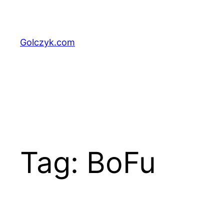
Przejdź
do
treści
Golczyk.com
Tag:
BoFu