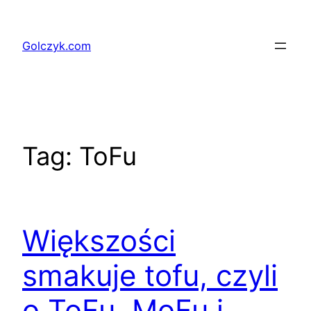
Przejdź
do
Golczyk.com
treści
Tag:
ToFu
Większości
smakuje tofu, czyli
o ToFu, MoFu i