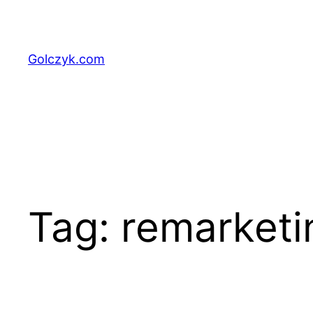
Przejdź
do
treści
Golczyk.com
Tag:
remarketi