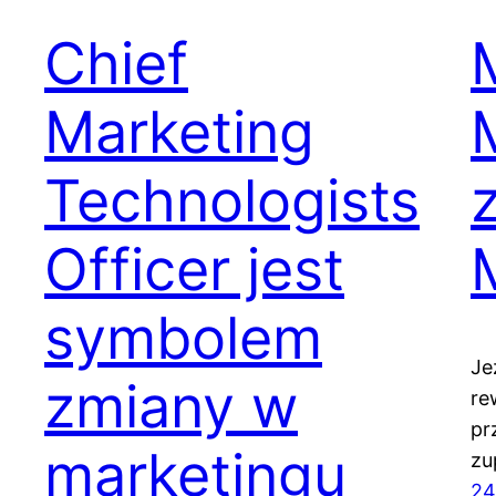
Chief
Marketing
Technologists
Officer jest
symbolem
Je
zmiany w
re
pr
marketingu
zu
24