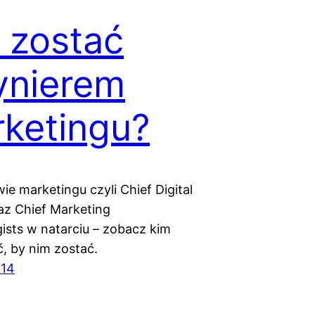
 zostać
ynierem
ketingu?
ie marketingu czyli Chief Digital
raz Chief Marketing
ists w natarciu – zobacz kim
ć, by nim zostać.
014