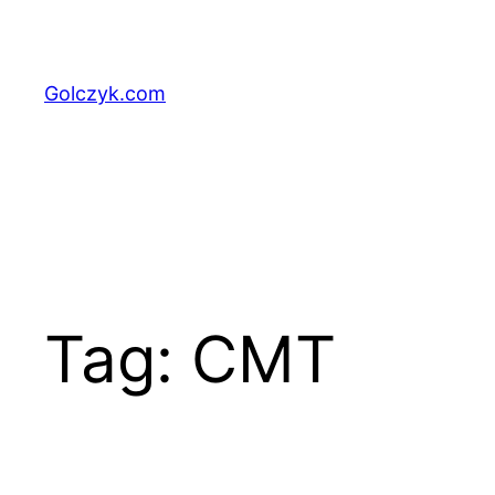
Przejdź
do
treści
Golczyk.com
Tag:
CMT