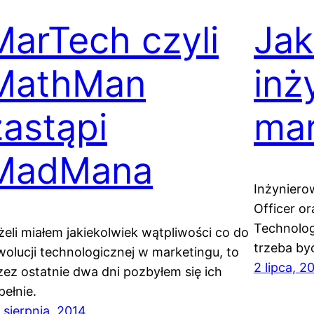
MarTech czyli
Jak
MathMan
inż
zastąpi
mar
MadMana
Inżynierow
Officer o
Technolog
żeli miałem jakiekolwiek wątpliwości co do
trzeba by
wolucji technologicznej w marketingu, to
2 lipca, 2
zez ostatnie dwa dni pozbyłem się ich
pełnie.
 sierpnia, 2014