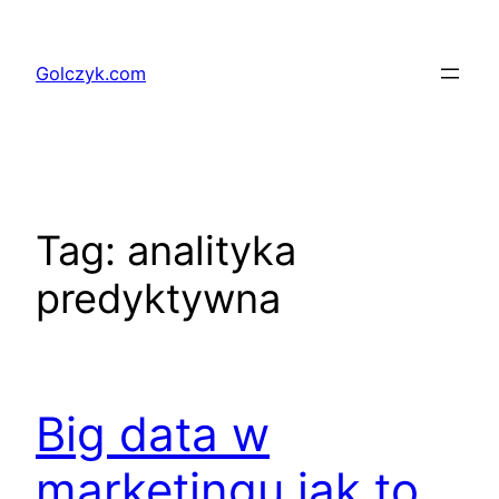
Przejdź
do
Golczyk.com
treści
Tag:
analityka
predyktywna
Big data w
marketingu jak to