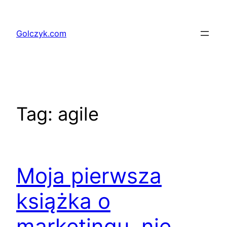
Przejdź
do
Golczyk.com
treści
Tag:
agile
Moja pierwsza
książka o
marketingu, nie