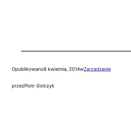
Opublikowano
8 kwietnia, 2014
w
Zarzadzanie
przez
Piotr Golczyk