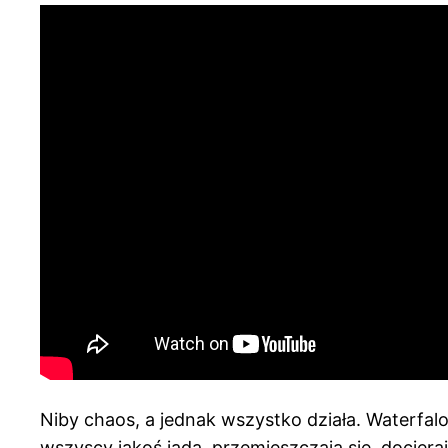
Niby chaos, a jednak wszystko działa. Waterfa
wszyscy jakoś jadą, przemieszczają się, docieraj