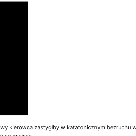
lowy kierowca zastygłby w katatonicznym bezruchu 
a na miejsce.