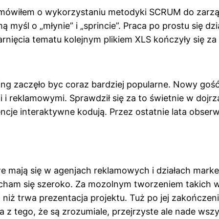
dy mówiłem o wykorzystaniu metodyki SCRUM do zarzą
 myśl o „młynie” i „sprincie”. Praca po prostu się dzi
rnięcia tematu kolejnym plikiem XLS kończyły się z
ting zaczęło byc coraz bardziej popularne. Nowy goś
i reklamowymi. Sprawdził się za to świetnie w dojrza
cje interaktywne kodują. Przez ostatnie lata obser
e mają się w agenjach reklamowych i działach marke
cham się szeroko. Za mozolnym tworzeniem takich w
j niż trwa prezentacja projektu. Tuż po jej zakończe
 z tego, że są zrozumiale, przejrzyste ale nade wszy