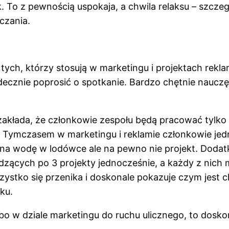
. To z pewnością uspokaja, a chwila relaksu – szczeg
iczania.
ych, którzy stosują w marketingu i projektach rekl
rdecznie poprosić o spotkanie. Bardzo chętnie nauczę
ż zakłada, że członkowie zespołu będą pracować tylk
y. Tymczasem w marketingu i reklamie członkowie jed
żna wodę w lodówce ale na pewno nie projekt. Doda
zących po 3 projekty jednocześnie, a każdy z nich 
szystko się przenika i doskonale pokazuje czym jest
ku.
 w dziale marketingu do ruchu ulicznego, to doskona