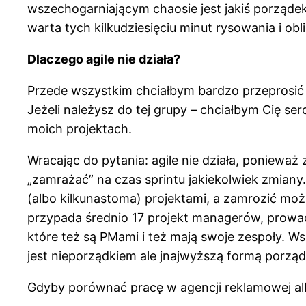
wszechogarniającym chaosie jest jakiś porządek
warta tych kilkudziesięciu minut rysowania i obl
Dlaczego agile nie działa?
Przede wszystkim chciałbym bardzo przeprosić t
Jeżeli należysz do tej grupy – chciałbym Cię se
moich projektach.
Wracając do pytania: agile nie działa, poniewa
„zamrażać” na czas sprintu jakiekolwiek zmian
(albo kilkunastoma) projektami, a zamrozić mo
przypada średnio 17 projekt managerów, prowad
które też są PMami i też mają swoje zespoły. W
jest nieporządkiem ale jnajwyższą formą porząd
Gdyby porównać pracę w agencji reklamowej albo