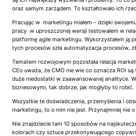
oraz samym zarządem. To kształtowało ich rze
Pracując w marketingu miałem – dzięki swojemu
pracy w uproszczonej wersji testowałem w relac
platformę agile marketingu. Wykorzystałem ją p
tych procesów szła automatyzacja procesów, zbi
Tematem rozwojowym pozostała relacja marketi
CEo uważa, że CMO nie wie co oznacza ROI są te
duże niedostatki w zaawansowanej analityce. W 
biznesowymi, tak dobrze, jak mogłyby to robić.
Wszystkie te doświadczenia, przemyślenia i obs
marketingu, to o nim nie jest. Przynajmniej nie o
Nie znajdziecie tam 10 sposobów na najskuteczni
kolorach czy sztuce przekonywującego copywri