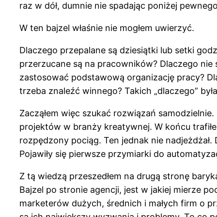
raz w dół, dumnie nie spadając poniżej pewneg
W ten bajzel właśnie nie mogłem uwierzyć.
Dlaczego przepalane są dziesiątki lub setki go
przerzucane są na pracowników? Dlaczego nie sz
zastosować podstawową organizację pracy? Dlacze
trzeba znaleźć winnego? Takich „dlaczego” była c
Zacząłem więc szukać rozwiązań samodzielnie. 
projektów w branży kreatywnej. W końcu trafiłem
rozpędzony pociąg. Ten jednak nie nadjeżdżał. 
Pojawiły się pierwsze przymiarki do automatyzac
Z tą wiedzą przeszedłem na drugą stronę baryka
Bajzel po stronie agencji, jest w jakiej mierz
marketerów dużych, średnich i małych firm o prze
są ich największy wyzwania i problemy. To co poj