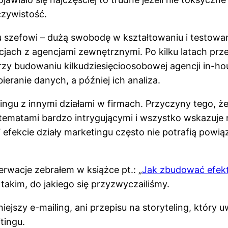
czywistość.
 szefowi – dużą swobodę w kształtowaniu i testowa
jach z agencjami zewnętrznymi. Po kilku latach prz
rzy budowaniu kilkudziesięcioosobowej agencji in-hou
eranie danych, a później ich analiza.
ngu z innymi działami w firmach. Przyczyny tego, 
matami bardzo intrygującymi i wszystko wskazuje na 
efekcie działy marketingu często nie potrafią powi
erwacje zebrałem w książce pt.: „
Jak zbudować efekt
 takim, do jakiego się przyzwyczailiśmy.
ejszy e-mailing, ani przepisu na storyteling, który u
tingu.