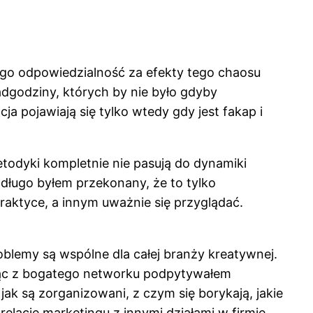
zego odpowiedzialność za efekty tego chaosu
adgodziny, których by nie było gdyby
a pojawiają się tylko wtedy gdy jest fakap i
todyki kompletnie nie pasują do dynamiki
 długo byłem przekonany, że to tylko
raktyce, a innym uważnie się przyglądać.
blemy są wspólne dla całej branży kreatywnej.
tając z bogatego networku podpytywałem
jak są zorganizowani, z czym się borykają, jakie
 relacje marketingu z innymi działami w firmie