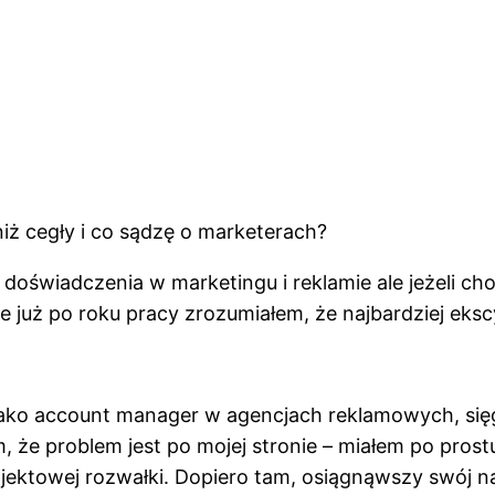
iż cegły i co sądzę o marketerach?
świadczenia w marketingu i reklamie ale jeżeli chod
le już po roku pracy zrozumiałem, że najbardziej eks
jako account manager w agencjach reklamowych, się
m, że problem jest po mojej stronie – miałem po pro
ojektowej rozwałki. Dopiero tam, osiągnąwszy swój na