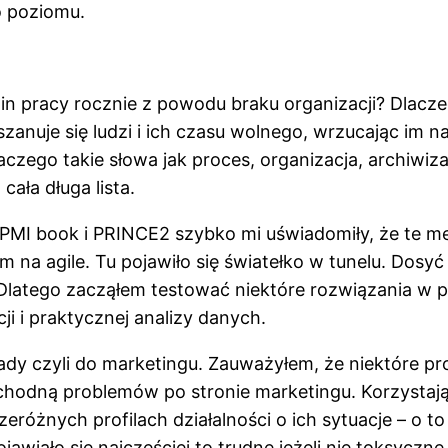
o poziomu.
dzin pracy rocznie z powodu braku organizacji? Dlac
anuje się ludzi i ich czasu wolnego, wrzucając im n
go takie słowa jak proces, organizacja, archiwizacj
ała długa lista.
PMI book i PRINCE2 szybko mi uświadomiły, że te me
 na agile. Tu pojawiło się światełko w tunelu. Dosyć
Dlatego zacząłem testować niektóre rozwiązania w p
ji i praktycznej analizy danych.
dy czyli do marketingu. Zauważyłem, że niektóre pro
e pochodną problemów po stronie marketingu. Korzys
różnych profilach działalności o ich sytuacje – o to 
awiało się najczęściej to trudne jeżeli nie toksyczne