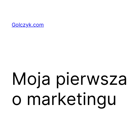
Przejdź
do
treści
Golczyk.com
Moja pierwsza 
o marketingu