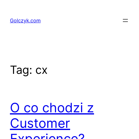
Przejdź
do
Golczyk.com
treści
Tag:
cx
O co chodzi z
Customer
Experience?