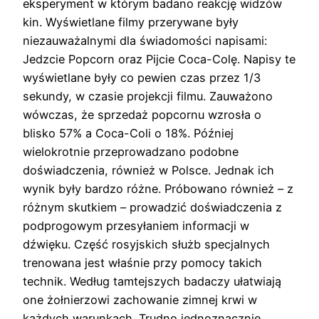
eksperyment w którym badano reakcję widzów
kin. Wyświetlane filmy przerywane były
niezauważalnymi dla świadomości napisami:
Jedzcie Popcorn oraz Pijcie Coca-Colę. Napisy te
wyświetlane były co pewien czas przez 1/3
sekundy, w czasie projekcji filmu. Zauważono
wówczas, że sprzedaż popcornu wzrosła o
blisko 57% a Coca-Coli o 18%. Później
wielokrotnie przeprowadzano podobne
doświadczenia, również w Polsce. Jednak ich
wynik były bardzo różne. Próbowano również – z
różnym skutkiem – prowadzić doświadczenia z
podprogowym przesyłaniem informacji w
dźwięku. Część rosyjskich służb specjalnych
trenowana jest właśnie przy pomocy takich
technik. Według tamtejszych badaczy ułatwiają
one żołnierzowi zachowanie zimnej krwi w
każdych warunkach. Trudno jednoznacznie