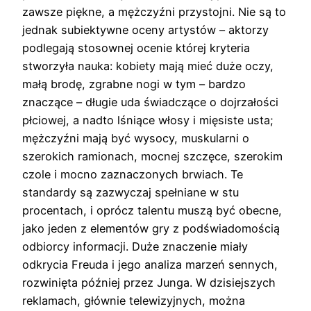
zawsze piękne, a mężczyźni przystojni. Nie są to
jednak subiektywne oceny artystów – aktorzy
podlegają stosownej ocenie której kryteria
stworzyła nauka: kobiety mają mieć duże oczy,
małą brodę, zgrabne nogi w tym – bardzo
znaczące – długie uda świadczące o dojrzałości
płciowej, a nadto lśniące włosy i mięsiste usta;
mężczyźni mają być wysocy, muskularni o
szerokich ramionach, mocnej szczęce, szerokim
czole i mocno zaznaczonych brwiach. Te
standardy są zazwyczaj spełniane w stu
procentach, i oprócz talentu muszą być obecne,
jako jeden z elementów gry z podświadomością
odbiorcy informacji. Duże znaczenie miały
odkrycia Freuda i jego analiza marzeń sennych,
rozwinięta później przez Junga. W dzisiejszych
reklamach, głównie telewizyjnych, można