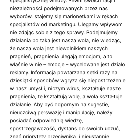
specjalistycznej wiedzy. Pewni swoich racji i
niezależności podejmowanych przez nas
wyborów, stajemy się marionetkami w rękach
specjalistów od marketingu. Ulegamy wpływom
nie zdając sobie z tego sprawy. Podejmujemy
działania bo taka jest nasza wola, nie wiedząc,
że nasza wola jest niewolnikiem naszych
pragnień, pragnienia ulegają emocjom, a to
właśnie w nie – emocje – wycelowane jest działo
reklamy. Informacja powtarzana setki razy na
dziesiątki sposobów wgryza się niepostrzeżenie
w nasz umysł i, niczym wirus, kształtuje nasze
pragnienia, te kształtują wolę, a wola kształtuje
działanie. Aby być odpornym na sugestie,
nieuczciwą perswazję i manipulację, należy
posiadać odpowiednią wiedzę,
spostrzegawczość, dystans do swoich uczuć,
znać priorytety przeciwnika, i nieustannie