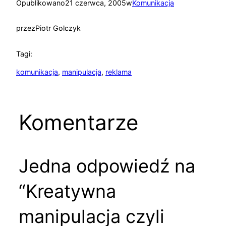
Opublikowano
21 czerwca, 2005
w
Komunikacja
przez
Piotr Golczyk
Tagi:
komunikacja
, 
manipulacja
, 
reklama
Komentarze
Jedna odpowiedź na
“Kreatywna
manipulacja czyli