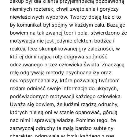
zakup był dla klienta przyjemnością pozbawioną
niemiłych rozterek, chwil zwątpienia i goryczy
niewłaściwych wyborów. Twórcy dbają też o to
by komunikat był spójny w każdym calu. Bazując
bowiem na tak zwanej teorii pola, stwierdzono że
motywacja nie jest jedynie efektem bodźca i
reakcji, lecz skomplikowanej gry zależności, w
której dominującą rolę odgrywa spójność
odczuwanego przez człowieka świata. Znaczącą
rolę odgrywają metody psychoanalizy oraz
neuropsychoanalizy, które pozwalają twórcom
reklam odnieść swoje informacje do ukrytych,
podświadomych motywacji każdego człowieka.
Uważa się bowiem, że ludźmi rządzą odruchy,
których nie są oni w stanie opanować, górują
nad nimi i sprawują władzę. Pomimo tego, że
zazwyczaj odruchy te mają bardzo subtelny
charakter, odgrywają w życiu każdego z nas