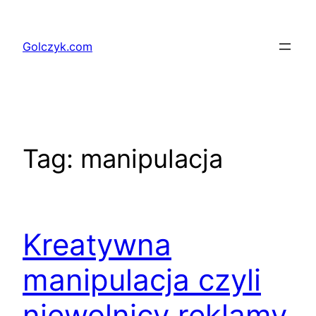
Przejdź
do
Golczyk.com
treści
Tag:
manipulacja
Kreatywna
manipulacja czyli
niewolnicy reklamy