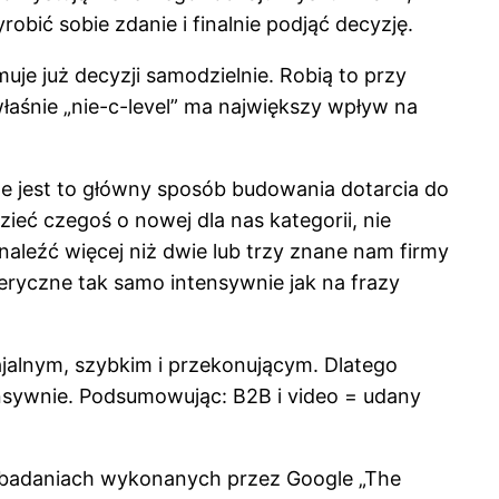
bić sobie zdanie i finalnie podjąć decyzję.
muje już decyzji samodzielnie. Robią to przy
łaśnie „nie-c-level” ma największy wpływ na
że jest to główny sposób budowania dotarcia do
ieć czegoś o nowej dla nas kategorii, nie
aleźć więcej niż dwie lub trzy znane nam firmy
eryczne tak samo intensywnie jak na frazy
ajalnym, szybkim i przekonującym. Dlatego
ensywnie. Podsumowując: B2B i video = udany
 badaniach wykonanych przez Google „The