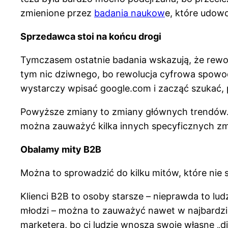
zmienione przez
badania naukow
e, które udowo
Sprzedawca stoi na końcu drogi
Tymczasem ostatnie badania wskazują, że rewolu
tym nic dziwnego, bo rewolucja cyfrowa spowodo
wystarczy wpisać google.com i zacząć szukać, 
Powyższe zmiany to zmiany głównych trendów. 
można zauważyć kilka innych specyficznych zm
Obalamy mity B2B
Można to sprowadzić do kilku mitów, które nie s
Klienci B2B to osoby starsze – nieprawda to ludz
młodzi – można to zauważyć nawet w najbardzi
marketera, bo ci ludzie wnoszą swoje własne „d