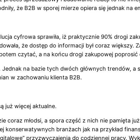
dniły, że B2B w sporej mierze opiera się jednak na e
cja cyfrowa sprawiła, iż praktycznie 90% drogi zak
wała, że dostęp do informacji był coraz większy. Z
potem czytać, a na końcu drogi zakupowej poprosić 
Jednak na bazie tych dwóch głównych trendów, a sz
ian w zachowaniu klienta B2B.
ą już więcej aktualne.
ie coraz młodsi, a spora część z nich nie pamięta już 
ej konserwatywnych branżach jak na przykład finans
igitalowe” przyzwyczajenia do codziennej pracy. Wyk