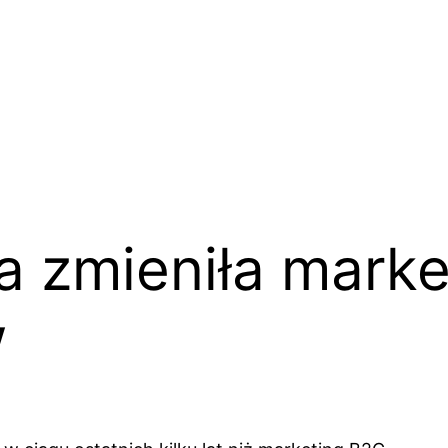
a zmieniła marke
w