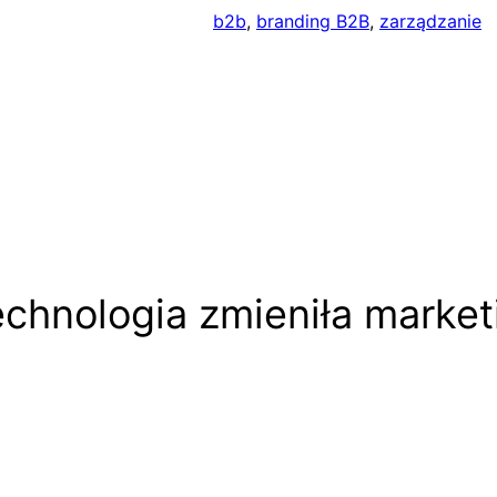
b2b
, 
branding B2B
, 
zarządzanie
echnologia zmieniła market