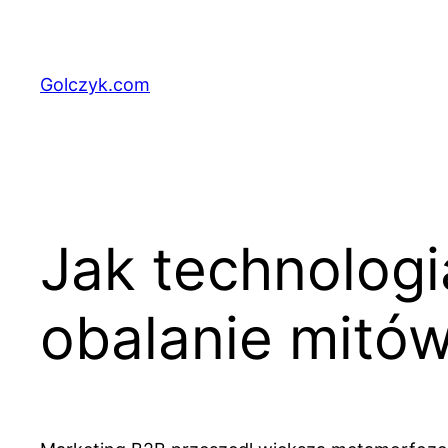
Przejdź
do
treści
Golczyk.com
Jak technologi
obalanie mitó