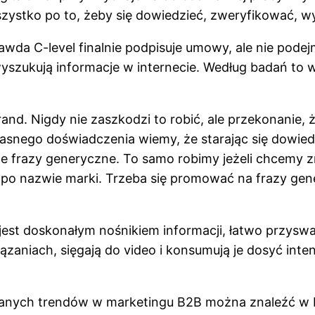
ystko po to, żeby się dowiedzieć, zweryfikować, wyro
awda C-level finalnie podpisuje umowy, ale nie podej
szukują informacje w internecie. Według badań to w
d. Nigdy nie zaszkodzi to robić, ale przekonanie, 
łasnego doświadczenia wiemy, że starając się dowiedz
e frazy generyczne. To samo robimy jeżeli chcemy zn
 po nazwie marki. Trzeba się promować na frazy gen
o jest doskonałym nośnikiem informacji, łatwo przysw
zaniach, sięgają do video i konsumują je dosyć int
ianych trendów w marketingu B2B można znaleźć w