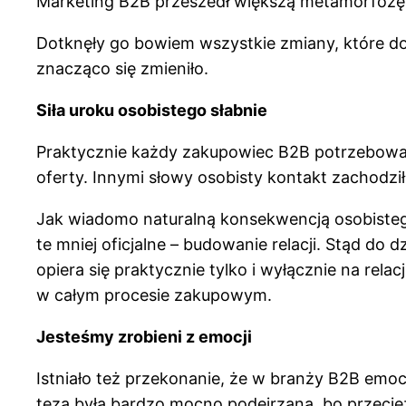
Marketing B2B przeszedł większą metamorfozę w 
Dotknęły go bowiem wszystkie zmiany, które do
znacząco się zmieniło.
Siła uroku osobistego słabnie
Praktycznie każdy zakupowiec B2B potrzebował
oferty. Innymi słowy osobisty kontakt zachodzi
Jak wiadomo naturalną konsekwencją osobistego k
te mniej oficjalne – budowanie relacji. Stąd do 
opiera się praktycznie tylko i wyłącznie na rela
w całym procesie zakupowym.
Jesteśmy zrobieni z emocji
Istniało też przekonanie, że w branży B2B emoc
teza była bardzo mocno podejrzana, bo przecież