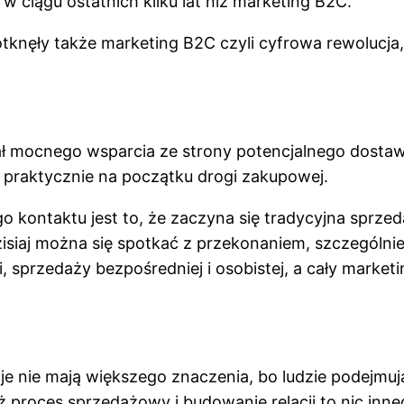
ciągu ostatnich kilku lat niż marketing B2C.
tknęły także marketing B2C czyli cyfrowa rewolucja,
 mocnego wsparcia ze strony potencjalnego dostaw
ł praktycznie na początku drogi zakupowej.
ontaktu jest to, że zaczyna się tradycyjna sprzedaż 
dzisiaj można się spotkać z przekonaniem, szczególnie
cji, sprzedaży bezpośredniej i osobistej, a cały mark
je nie mają większego znaczenia, bo ludzie podejmu
 proces sprzedażowy i budowanie relacji to nic inneg