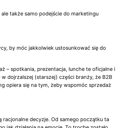
 ale także samo podejście do marketingu
cy, by móc jakkolwiek ustosunkować się do
– spotkania, prezentacja, lunche te oficjalne i
 w dojrzalszej (starszej) części branży, że B2B
eting opiera się na tym, żeby wspomóc sprzedaż
ją racjonalne decyzje. Od samego początku ta
o jak działania na emocje. To trochę zostało