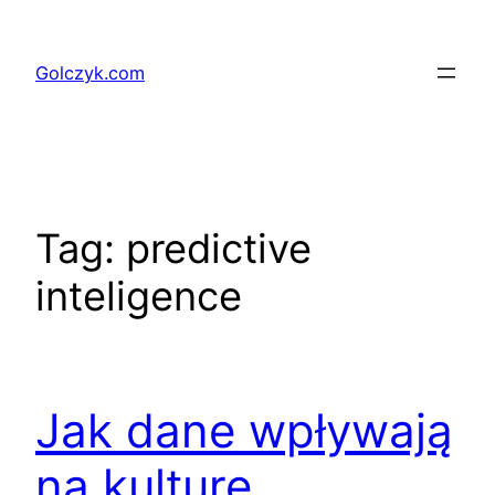
Przejdź
do
Golczyk.com
treści
Tag:
predictive
inteligence
Jak dane wpływają
na kulturę