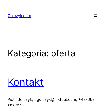
Przejdź
do
Golczyk.com
treści
Kategoria:
oferta
Kontakt
Piotr Golczyk, pgolczyk@mktout.com, +48-668
898 711