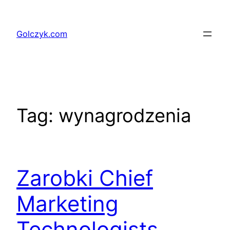
Przejdź
do
Golczyk.com
treści
Tag:
wynagrodzenia
Zarobki Chief
Marketing
Technologists