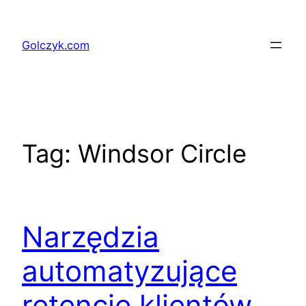
Przejdź
do
Golczyk.com
treści
Tag:
Windsor Circle
Narzędzia
automatyzujące
retencję klientów