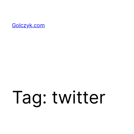
Przejdź
do
treści
Golczyk.com
Tag:
twitter