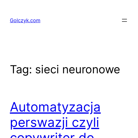
Przejdź
do
Golczyk.com
treści
Tag:
sieci neuronowe
Automatyzacja
perswazji czyli
copywriter do