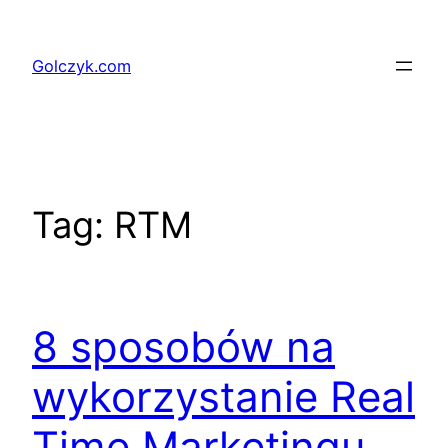
Przejdź
do
Golczyk.com
treści
Tag:
RTM
8 sposobów na
wykorzystanie Real
Time Marketingu