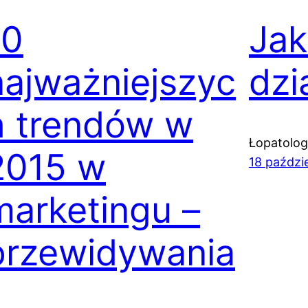
10
Jak
najważniejszyc
dzi
h trendów w
Łopatologi
2015 w
18 paździ
marketingu –
przewidywania