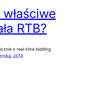
 właściwe
ała RTB?
cznie o real-time bidding.
ernika, 2014