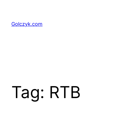
Przejdź
do
treści
Golczyk.com
Tag:
RTB