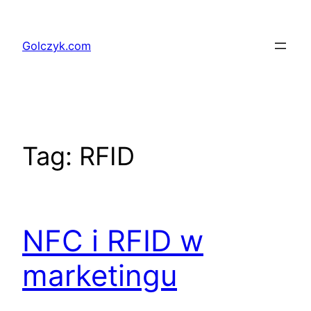
Przejdź
do
Golczyk.com
treści
Tag:
RFID
NFC i RFID w
marketingu