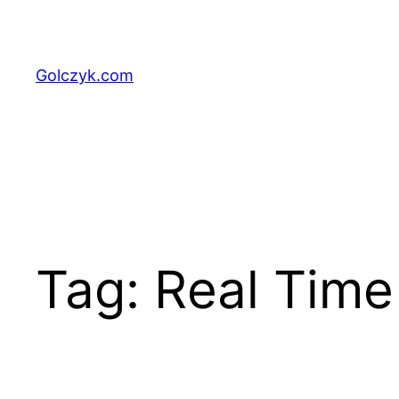
Przejdź
do
treści
Golczyk.com
Tag:
Real Time