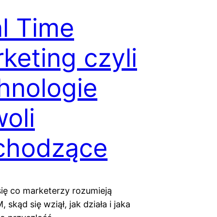
l Time
keting czyli
hnologie
oli
chodzące
ię co marketerzy rozumieją
 skąd się wziął, jak działa i jaka