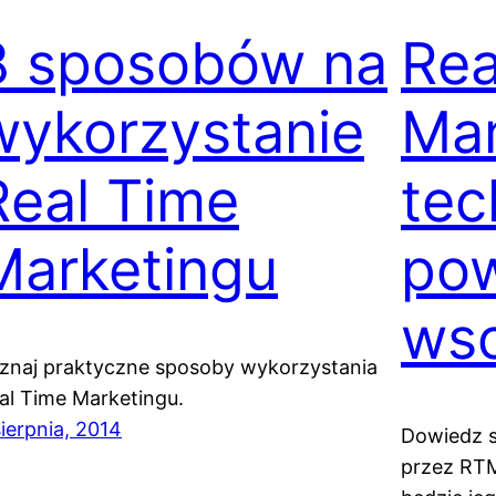
8 sposobów na
Rea
wykorzystanie
Mar
Real Time
tec
Marketingu
pow
ws
znaj praktyczne sposoby wykorzystania
al Time Marketingu.
sierpnia, 2014
Dowiedz s
przez RTM,