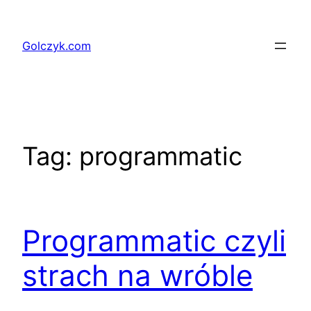
Przejdź
do
Golczyk.com
treści
Tag:
programmatic
Programmatic czyli
strach na wróble