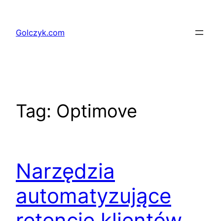
Przejdź
do
Golczyk.com
treści
Tag:
Optimove
Narzędzia
automatyzujące
retencję klientów