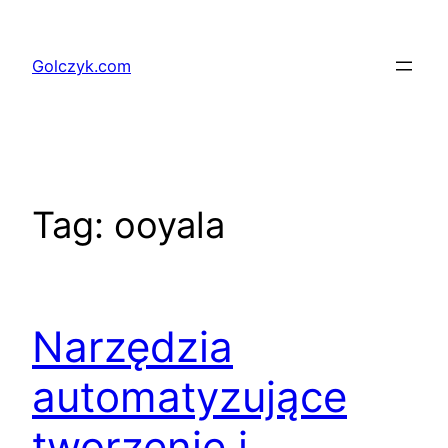
Przejdź
do
Golczyk.com
treści
Tag:
ooyala
Narzędzia
automatyzujące
tworzenie i