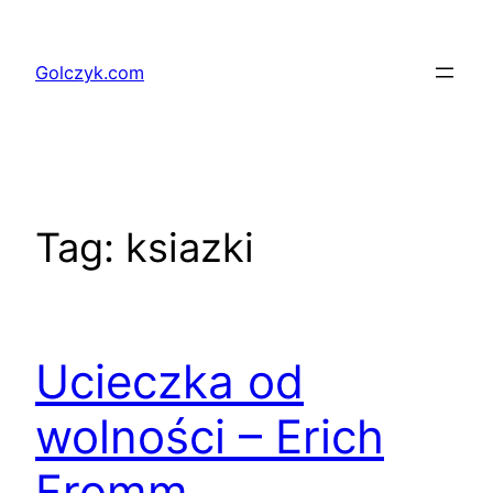
Przejdź
do
Golczyk.com
treści
Tag:
ksiazki
Ucieczka od
wolności – Erich
Fromm